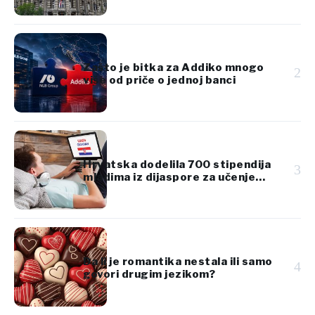
Zašto je bitka za Addiko mnogo
2
više od priče o jednoj banci
Hrvatska dodelila 700 stipendija
3
mladima iz dijaspore za učenje
hrvatskog jezika
Da li je romantika nestala ili samo
4
govori drugim jezikom?