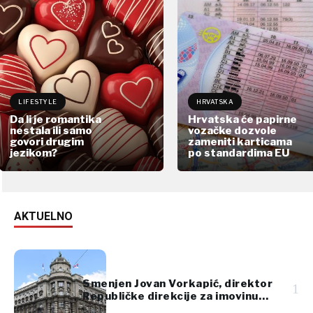
LIFESTYLE
HRVATSKA
Da li je romantika
Hrvatska će papirne
nestala ili samo
vozačke dozvole
govori drugim
zameniti karticama
jezikom?
po standardima EU
AKTUELNO
Smenjen Jovan Vorkapić, direktor
1
Republičke direkcije za imovinu
Srbije