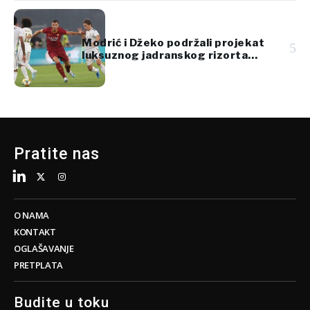
Modrić i Džeko podržali projekat
5
luksuznog jadranskog rizorta
vredan 920 miliona evra
Pratite nas
O NAMA
KONTAKT
OGLAŠAVANJE
PRETPLATA
Budite u toku