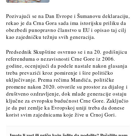
Pozivajući se na Dan Evrope i Šumanovu deklaraciju,
rekao je da Crna Gora sada ima istorijsku priliku da
obezbedi punopravno članstvo u EU i opisao taj cilj
kao zajedničku težnju svih generacija.
Predsednik Skupštine osvrnuo se i na 20. godišnjicu
referenduma o nezavisnosti Crne Gore iz 2006.
godine, ocenjujući da podele nastale nakon glasanja
treba prevazići kroz pomirenje i šire političko
uključivanje. Prema rečima Mandića, političke
promene nakon 2020. otvorile su prostor za dijalog i
društveno ozdravljenje, dok mlađe generacije ostaju
ključne za evropsku budućnost Crne Gore. Zaključio
je da put zemlje ka Evropskoj uniji treba da donese
korist svim zajednicama koje žive u Crnoj Gori.
Imate li vest ili priču koju želite da podelite? Pošaljite nam