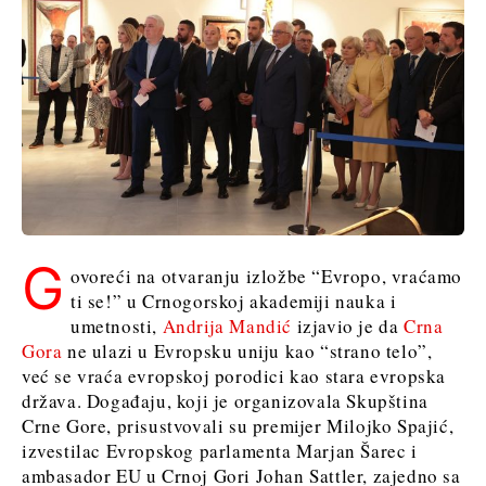
G
ovoreći na otvaranju izložbe “Evropo, vraćamo
ti se!” u Crnogorskoj akademiji nauka i
umetnosti,
Andrija Mandić
izjavio je da
Crna
Gora
ne ulazi u Evropsku uniju kao “strano telo”,
već se vraća evropskoj porodici kao stara evropska
država. Događaju, koji je organizovala Skupština
Crne Gore, prisustvovali su premijer Milojko Spajić,
izvestilac Evropskog parlamenta Marjan Šarec i
ambasador EU u Crnoj Gori Johan Sattler, zajedno sa