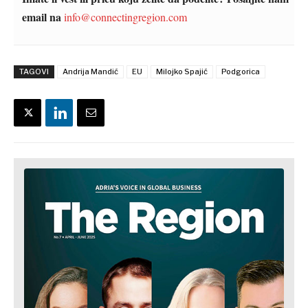
email na
info@connectingregion.com
TAGOVI
Andrija Mandić
EU
Milojko Spajić
Podgorica