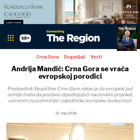
SR
Crna Gora
Dogadjaji
Vesti
Andrija Mandić: Crna Gora se vraća
evropskoj porodici
Predsednik Skupštine Crne Gore rekao je da evropski put
zemlje treba da postane objedinjujući nacionalni projekat,
usmeren na pomirenje i zajedničku evropsku budućnost.
21. maj 2026.