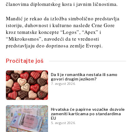
članovima diplomatskog kora i javnim ličnostima.
Mandić je rekao da izložba simbolično predstavlja
istoriju, duhovnost i kulturno nasleđe Crne Gore
kroz tematske koncepte “Logos”, “Apex” i
“Mikrokosmos”, navodeći da te vrednosti
predstavljaju deo doprinosa zemlje Evropi.
Pročitajte još
Da li je romantika nestala ili samo
govori drugim jezikom?
7. avgust 2026.
Hrvatska će papirne vozačke dozvole
zameniti karticama po standardima
EU
5. avgust 2026.