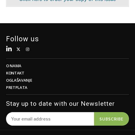
Održivost
FMCG
Tehnologija
Nauka
Telekom
Rudarstvo
Turizam
Maloprodaja
Transport
Održivost
Follow us
Trgovina
Tehnologija
Telekom
Turizam
Insights
Transport
O NAMA
Trgovina
KONTAKT
Intervju
OGLAŠAVANJE
Mišljenje
PRETPLATA
Insights
Svet
Analiza
Stay up to date with our Newsletter
Intervju
Mišljenje
SUBSCRIBE
Svet
Discover
Analiza