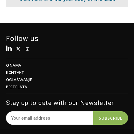
Tehnologija
Nauka
Telekom
Rudarstvo
Turizam
Maloprodaja
Transport
Održivost
Trgovina
Tehnologija
Follow us
Telekom
Turizam
Insights
Transport
Trgovina
O NAMA
Intervju
KONTAKT
Mišljenje
OGLAŠAVANJE
Insights
PRETPLATA
Svijet
Analiza
Intervju
Stay up to date with our Newsletter
Mišljenje
Svijet
Discover
SUBSCRIBE
Analiza