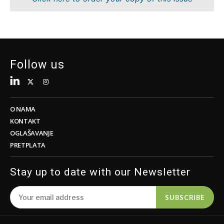
Održivost
FMCG
Tehnologija
Nauka
Telekom
Rudarstvo
Turizam
Maloprodaja
Transport
Održivost
Follow us
Trgovina
Tehnologija
Telekom
Turizam
Insights
Transport
O NAMA
Trgovina
KONTAKT
Intervju
OGLAŠAVANJE
Mišljenje
PRETPLATA
Insights
Svet
Analiza
Stay up to date with our Newsletter
Intervju
Mišljenje
SUBSCRIBE
Svet
Discover
Analiza