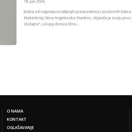
18. jun 2026.
Jedna od najprepoznatljivijih preduzetnica i poslovnih lidera
Makedoniji, Nina Angelovska Stankov, objavila je svoju prvu 
slučajno“, u kojoj donosi lično...
O NAMA
KONTAKT
OGLAŠAVANJE