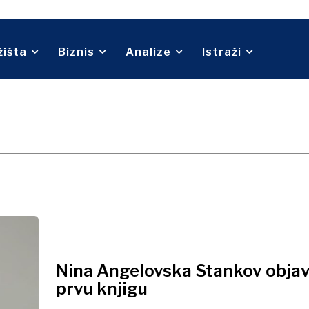
Telekom
O nama
Kontakt
Oglašavanje
Pretplata
ina
Turizam
Transport
Trgovina
žišta
Biznis
Analize
Istraži
O nama
Kontakt
Oglašavanje
Pretplata
Nina Angelovska Stankov objav
prvu knjigu