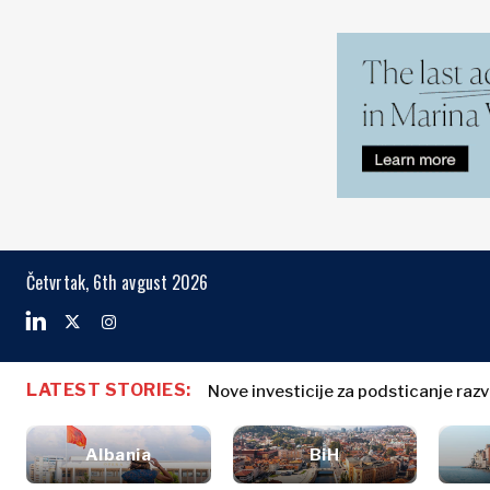
Markets
Business & E
Search The Region
Albanija
Biznis priče
BiH
Imenovanja
Markets
Četvrtak, 6th avgust 2026
Hrvatska
Poljoprivreda
Kosovo*
Industrija
Građevinarstvo
Crna Gora
Albanija
Biznis priče
Energija
Severna
BiH
Imenovanja
Životna
LATEST STORIES:
Makedonija
Nove investicije za podsticanje raz
Hrvatska
Poljoprivred
sredina
Srbija
Kosovo*
Industrija
Finansije
Slovenija
Albania
BiH
Građevinars
FMCG
Crna Gora