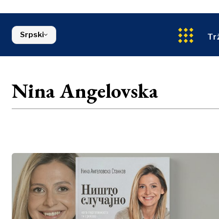
Energija
Severna Makedonija
Životna sred
Srbija
Finansije
Slovenija
Srpski
FMCG
Tr
Nina Angelovska