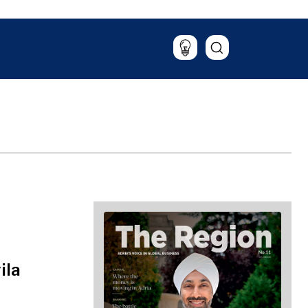
Putovanja
Hrana & piće
ila