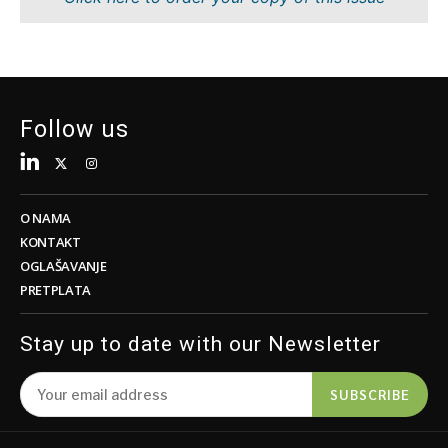
Održivost
FMCG
Tehnologija
Nauka
Telekom
Rudarstvo
Turizam
Maloprodaja
Transport
Održivost
Follow us
Trgovina
Tehnologija
Telekom
Turizam
Insights
Transport
O NAMA
Trgovina
KONTAKT
Intervju
OGLAŠAVANJE
Mišljenje
PRETPLATA
Insights
Svet
Analiza
Stay up to date with our Newsletter
Intervju
Mišljenje
SUBSCRIBE
Svet
Discover
Analiza