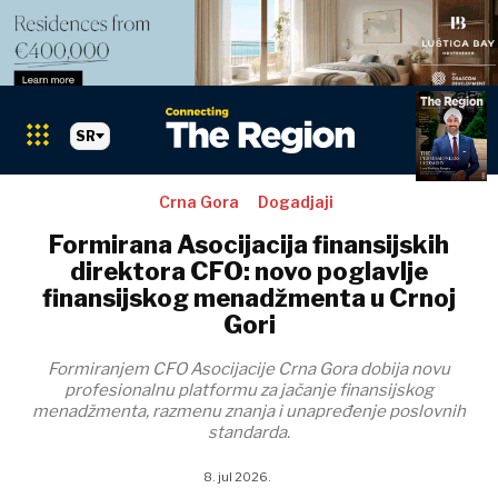
SR
Crna Gora
Dogadjaji
Formirana Asocijacija finansijskih
direktora CFO: novo poglavlje
finansijskog menadžmenta u Crnoj
Gori
Formiranjem CFO Asocijacije Crna Gora dobija novu
profesionalnu platformu za jačanje finansijskog
menadžmenta, razmenu znanja i unapređenje poslovnih
standarda.
8. jul 2026.