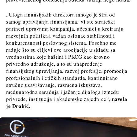
„Uloga finansijskih direktora mnogo je šira od
samog upravljanja finansijama. Vi ste strateški
partneri upravama kompanija, učesnici u kreiranju
razvojnih politika i važan oslonac stabilnosti i
konkurentnosti poslovnog sistema. Posebno me
raduje što su ciljevi ove asocijacije u skladu sa
vrednostima koje baštini i PKCG kao krovno
privredno udruženje, a to su unapređenje
finansijskog upravljanja, razvoj profesije, promocija
profesionalnih i etičkih standarda, kontinuirano
stručno usavršavanje, razmena iskustava,
međunarodna saradnja i jačanje dijaloga između
navela
privrede, institucija i akademske zajednice“,
je Drakić.