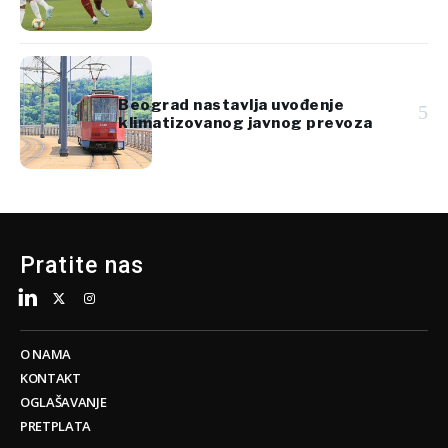
vredan 920 miliona evra
Beograd nastavlja uvođenje
5
klimatizovanog javnog prevoza
Pratite nas
O NAMA
KONTAKT
OGLAŠAVANJE
PRETPLATA