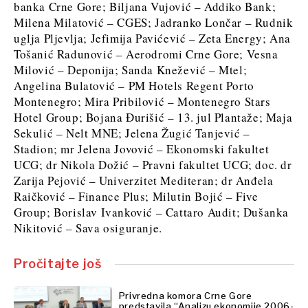
banka Crne Gore; Biljana Vujović – Addiko Bank;
Milena Milatović – CGES; Jadranko Lončar – Rudnik
uglja Pljevlja; Jefimija Pavićević – Zeta Energy; Ana
Tošanić Radunović – Aerodromi Crne Gore; Vesna
Milović – Deponija; Sanda Knežević – Mtel;
Angelina Bulatović – PM Hotels Regent Porto
Montenegro; Mira Pribilović – Montenegro Stars
Hotel Group; Bojana Đurišić – 13. jul Plantaže; Maja
Sekulić – Nelt MNE; Jelena Žugić Tanjević –
Stadion; mr Jelena Jovović – Ekonomski fakultet
UCG; dr Nikola Dožić – Pravni fakultet UCG; doc. dr
Zarija Pejović – Univerzitet Mediteran; dr Anđela
Raičković – Finance Plus; Milutin Bojić – Five
Group; Borislav Ivanković – Cattaro Audit; Dušanka
Nikitović – Sava osiguranje.
Pročitajte još
Privredna komora Crne Gore
predstavila “Analizu ekonomije 2006-