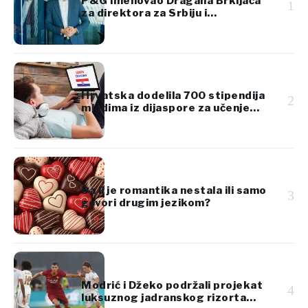
P&G imenovao Dragana Brkljača
1
za direktora za Srbiju i
Jugoistočnu Evropu
Hrvatska dodelila 700 stipendija
2
mladima iz dijaspore za učenje
hrvatskog jezika
Da li je romantika nestala ili samo
3
govori drugim jezikom?
Modrić i Džeko podržali projekat
4
luksuznog jadranskog rizorta