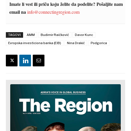
Imate li vest ili priču koju želite da podelite? Pošaljite nam
email na
info@connectingregion.com
TAGOVI
AMM
Budimir Raičković
Davor Kunc
Evropska investiciona banka (EIB)
Nina Drakić
Podgorica