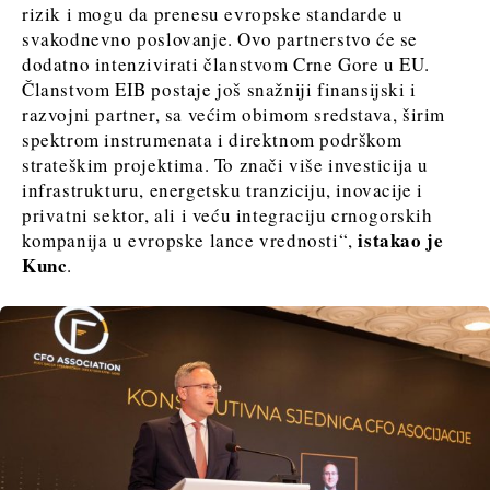
rizik i mogu da prenesu evropske standarde u
svakodnevno poslovanje. Ovo partnerstvo će se
dodatno intenzivirati članstvom Crne Gore u EU.
Članstvom EIB postaje još snažniji finansijski i
razvojni partner, sa većim obimom sredstava, širim
spektrom instrumenata i direktnom podrškom
strateškim projektima. To znači više investicija u
infrastrukturu, energetsku tranziciju, inovacije i
privatni sektor, ali i veću integraciju crnogorskih
istakao je
kompanija u evropske lance vrednosti“,
Kunc
.