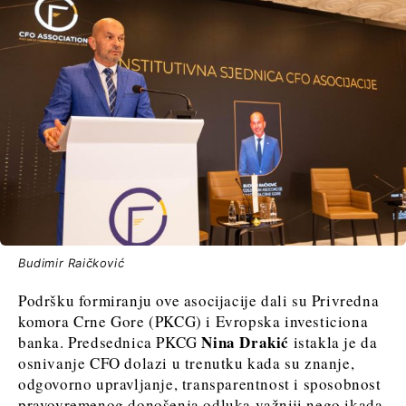
Budimir Raičković
Podršku formiranju ove asocijacije dali su Privredna
komora Crne Gore (PKCG) i Evropska investiciona
Nina Drakić
banka. Predsednica PKCG
istakla je da
osnivanje CFO dolazi u trenutku kada su znanje,
odgovorno upravljanje, transparentnost i sposobnost
pravovremenog donošenja odluka važniji nego ikada.