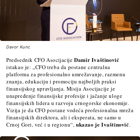
Davor Kunc
Damir Ivaštinović
Predsednik CFO Asocijacije
istakao je: „CFO treba da postane centralna
platforma za profesionalno umrežavanje, razmenu
znanja, edukaciju i promociju najboljih praksi
finansijskog upravljanja. Misija Asocijacije je
unapređenje finansijske profesije i jačanje uloge
finansijskih lidera u razvoju crnogorske ekonomije.
Vizija je da CFO postane vodeća profesionalna mreža
finansijskih direktora, ali i eksperata, ne samo u
ukazao je Ivaštinović
Crnoj Gori, već i u regionu“,
.