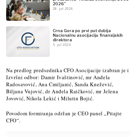
2026”
28. jul 2026.
Crna Gora po prvi put dobija
Nacionalnu asocijaciju finansijskih
direktora
5. jul 2026.
Na predlog predsednika CFO Asocijacije izabran je i
Izvršni odbor: Damir Ivaštinović, mr Anđela
Radosavović, Ana Cmiljanić, Sanda Knežević,
Biljana Vujović, dr Anđela Raičković, mr Jelena
Jovović, Nikola Lekić i Milutin Bojić.
Povodom formiranja održan je CEO panel „Pitajte
CFO“.