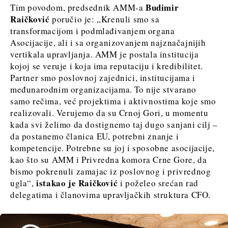
Budimir
Tim povodom, predsednik AMM-a
Raičković
poručio je: „Krenuli smo sa
transformacijom i podmlađivanjem organa
Asocijacije, ali i sa organizovanjem najznačajnijih
vertikala upravljanja. AMM je postala institucija
kojoj se veruje i koja ima reputaciju i kredibilitet.
Partner smo poslovnoj zajednici, institucijama i
međunarodnim organizacijama. To nije stvarano
samo rečima, već projektima i aktivnostima koje smo
realizovali. Verujemo da su Crnoj Gori, u momentu
kada svi želimo da dostignemo taj dugo sanjani cilj –
da postanemo članica EU, potrebni znanje i
kompetencije. Potrebne su joj i sposobne asocijacije,
kao što su AMM i Privredna komora Crne Gore, da
bismo pokrenuli zamajac iz poslovnog i privrednog
istakao je Raičković
ugla“,
i poželeo srećan rad
delegatima i članovima upravljačkih struktura CFO.