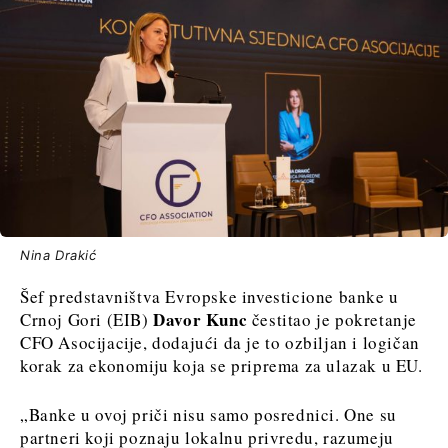
Nina Drakić
Šef predstavništva Evropske investicione banke u
Davor Kunc
Crnoj Gori (EIB)
čestitao je pokretanje
CFO Asocijacije, dodajući da je to ozbiljan i logičan
korak za ekonomiju koja se priprema za ulazak u EU.
„Banke u ovoj priči nisu samo posrednici. One su
partneri koji poznaju lokalnu privredu, razumeju