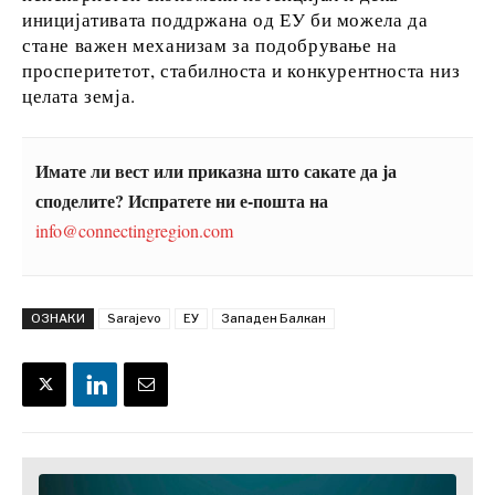
иницијативата поддржана од ЕУ би можела да
За нас
Огласување
Контакт
Претплата
стане важен механизам за подобрување на
просперитетот, стабилноста и конкурентноста низ
целата земја.
Имате ли вест или приказна што сакате да ја
споделите? Испратете ни е-пошта на
info@connectingregion.com
ОЗНАКИ
Sarajevo
ЕУ
Западен Балкан