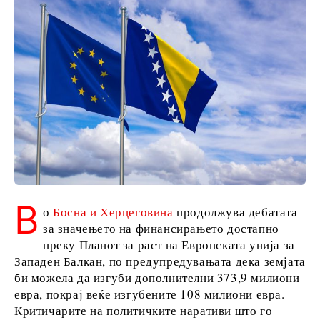
Македонија
Србија
Словенија
Бизнис и
економија
Бизнис
приказни
Именовања
В
Земјоделство
о
Босна и Херцеговина
продолжува дебатата
Индустрија
за значењето на финансирањето достапно
Градежништво
преку Планот за раст на Европската унија за
Енергија
Западен Балкан, по предупредувањата дека земјата
Животна
би можела да изгуби дополнителни 373,9 милиони
евра, покрај веќе изгубените 108 милиони евра.
средина
Критичарите на политичките наративи што го
Финансии