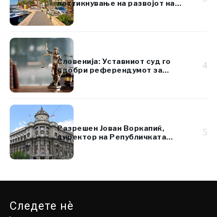
поттикнување на развојот на
островот Брач
Словенија: Уставниот суд го
4
одобри референдумот за
даночната реформа
Разрешен Јован Воркапиќ,
5
директор на Републичката
дирекција за имот на Србија
Следете нè