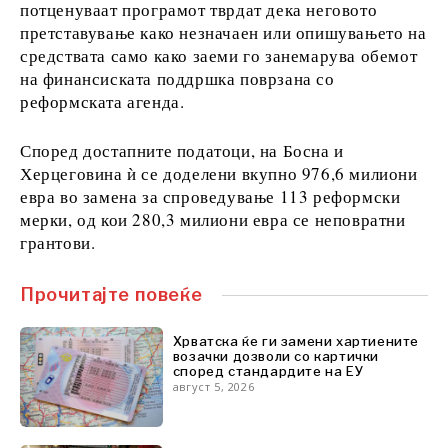
потценуваат програмот тврдат дека неговото
FMCG
претставување како незначаен или опишувањето на
Наука
средствата само како заеми го занемарува обемот
Рударство
на финансиската поддршка поврзана со
Малопродажба
реформската агенда.
Одржливост
Технологија
Според достапните податоци, на Босна и
Телекомуникации
Херцеговина ѝ се доделени вкупно 976,6 милиони
Туризам
евра во замена за спроведување 113 реформски
Транспорт
мерки, од кои 280,3 милиони евра се неповратни
Трговија
грантови.
Прочитајте повеќе
Анализи
Хрватска ќе ги замени хартиените
возачки дозволи со картички
Интервју
според стандардите на ЕУ
Мислење
август 5, 2026
Свет
Анализа