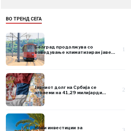
ВО ТРЕНД СЕГА
Белград продолжува со
1
воведување климатизиран јавен
превоз
Јавниот долг на Србија се
2
зголеми на 41,29 милијарди
евра, но остана под 45% од БДП
Нови инвестиции за
3