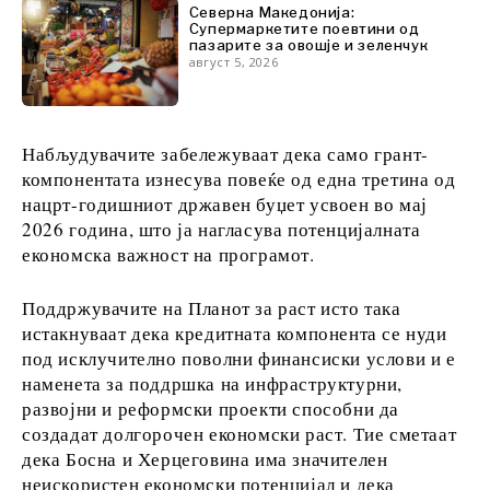
Северна Македонија:
Супермаркетите поевтини од
пазарите за овошје и зеленчук
август 5, 2026
Откриј
Вести
Набљудувачите забележуваат дека само грант-
Настани
компонентата изнесува повеќе од една третина од
Култура
нацрт-годишниот државен буџет усвоен во мај
Спорт
2026 година, што ја нагласува потенцијалната
Lifestyle
економска важност на програмот.
Патување
Храна &
Поддржувачите на Планот за раст исто така
Пијалаци
истакнуваат дека кредитната компонента се нуди
под исклучително поволни финансиски услови и е
наменета за поддршка на инфраструктурни,
развојни и реформски проекти способни да
Western
создадат долгорочен економски раст. Тие сметаат
Balkans
дека Босна и Херцеговина има значителен
2030
неискористен економски потенцијал и дека