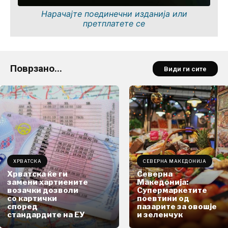
Нарачајте поединечни изданија или
претплатете се
Поврзано...
Види ги сите
ХРВАТСКА
СЕВЕРНА МАКЕДОНИЈА
Хрватска ќе ги
Северна
замени хартиените
Македонија:
возачки дозволи
Супермаркетите
со картички
поевтини од
според
пазарите за овошје
стандардите на ЕУ
и зеленчук