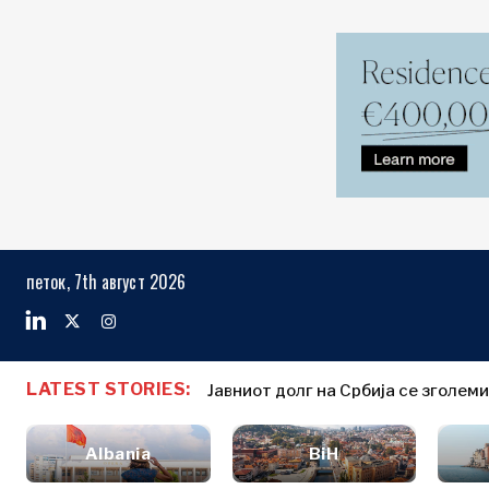
Markets
Business & E
Search The Region
Албанија
Бизнис
БиХ
приказни
Markets
петок, 7th август 2026
Хрватска
Именовања
Косово*
Земјоделство
Индустрија
Црна Гора
Албанија
Бизнис прик
Градежништво
Северна
БиХ
Именовања
Енергија
LATEST STORIES:
Македонија
Јавниот долг на Србија се зголем
Хрватска
Земјоделст
Животна
Србија
Косово*
Индустрија
средина
Словенија
Albania
BiH
Градежниш
Финансии
Црна Гора