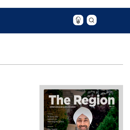
Патување
Храна & Пијалаци