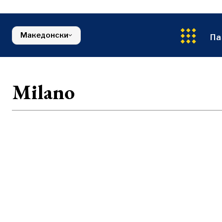
Енергија
FMCG
Северна Македонија
Животна ср
Србија
Финансии
Словенија
Македонски
FMCG
Па
Milano