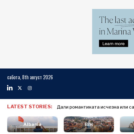
Markets
Business & E
Search The Region
Албанија
Бизнис
БиХ
приказни
Markets
сабота, 8th август 2026
Хрватска
Именовања
Косово*
Земјоделство
Индустрија
Црна Гора
Албанија
Бизнис прик
Градежништво
Северна
БиХ
Именовања
Енергија
LATEST STORIES:
Македонија
Дали романтиката исчезна или са
Хрватска
Земјоделст
Животна
Србија
Косово*
Индустрија
средина
Словенија
Albania
BiH
Градежниш
Финансии
Црна Гора