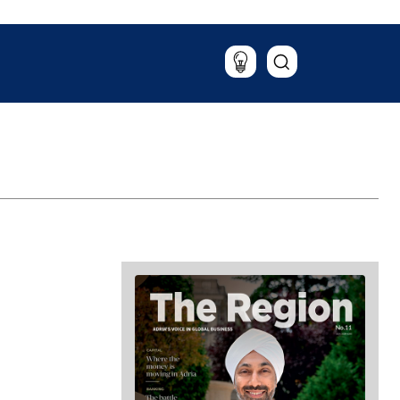
Патување
Храна & Пијалаци