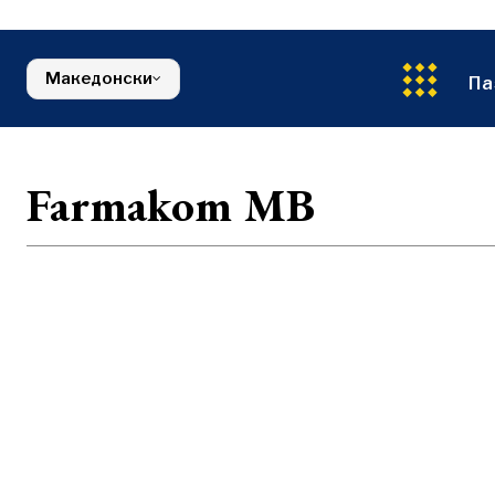
Енергија
FMCG
Северна Македонија
Животна ср
Србија
Финансии
Словенија
Македонски
FMCG
Па
Farmakom MB