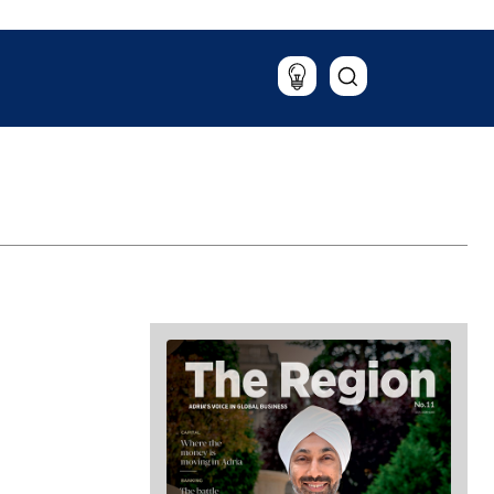
Патување
Храна & Пијалаци