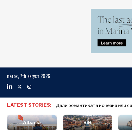
Markets
Business & E
Search The Region
Албанија
Бизнис
БиХ
приказни
Markets
петок, 7th август 2026
Хрватска
Именовања
Косово*
Земјоделство
Индустрија
Црна Гора
Албанија
Бизнис прик
Градежништво
Северна
БиХ
Именовања
Енергија
LATEST STORIES:
Македонија
Дали романтиката исчезна или са
Хрватска
Земјоделст
Животна
Србија
Косово*
Индустрија
средина
Словенија
Albania
BiH
Градежниш
Финансии
Црна Гора