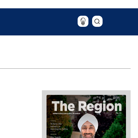
Патување
Храна & Пијалаци