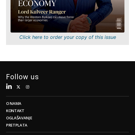
Tehnologija
Znanost
Telekom
Rudarstvo
Turizam
Maloprodaja
Prijevoz
Održivost
Trgovina
Tehnologija
Click here to order your copy of this issue
Telekom
Turizam
Insights
Prijevoz
Trgovina
Intervju
Follow us
Mišljenje
Insights
Svijet
Analiza
Intervju
O NAMA
Mišljenje
KONTAKT
Svijet
Discover
OGLAŠAVANJE
Analiza
PRETPLATA