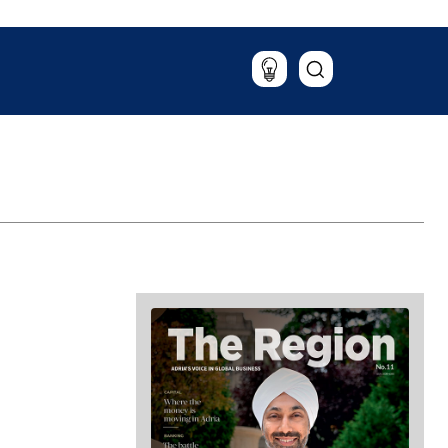
Putovanja
Hrana & piće