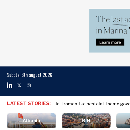
Markets
Business & E
Search The Region
Albania
Biznis priče
BiH
Imenovanja
Markets
Subota, 8th august 2026
Hrvatska
Poljoprivreda
Kosovo*
Industrija
Građevinarstvo
Crna Gora
Albania
Biznis priče
Energija
Sjeverna
BiH
Imenovanja
Okoliš
LATEST STORIES:
Makedonija
Je li romantika nestala ili samo gov
Hrvatska
Poljoprivred
Finansije
Srbija
Kosovo*
Industrija
FMCG
Slovenija
Albania
BiH
Građevinars
Crna Gora