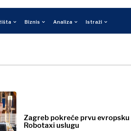
Telekom
Turizam
Transport
Trgovina
žišta
Biznis
Analiza
Istraži
O nama
Kontakt
Oglašavanje
Pretplata
Zagreb pokreće prvu evropsku
Robotaxi uslugu