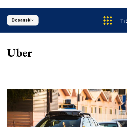
Energija
Sjeverna Makedonija
Okoliš
Srbija
Finansije
Slovenija
Bosanski
FMCG
Tr
Uber