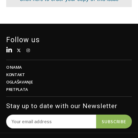
Tehnologija
Znanost
Telekom
Rudarstvo
Turizam
Maloprodaja
Prijevoz
Održivost
Trgovina
Tehnologija
Follow us
Telekom
Turizam
Insights
Prijevoz
Trgovina
O NAMA
Intervju
KONTAKT
Mišljenje
OGLAŠAVANJE
Insights
PRETPLATA
Svijet
Analiza
Intervju
Stay up to date with our Newsletter
Mišljenje
Svijet
Discover
SUBSCRIBE
Analiza