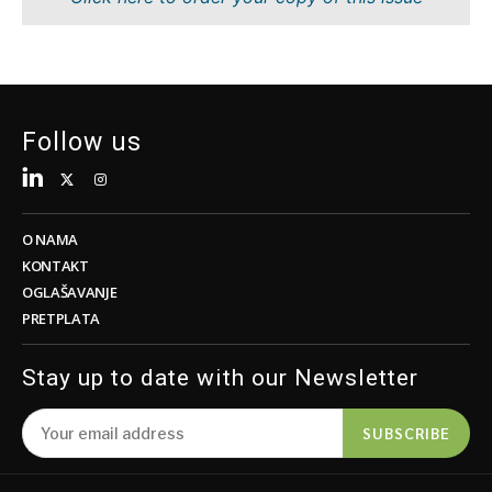
Tehnologija
Nauka
Telekom
Rudarstvo
Turizam
Maloprodaja
Transport
Održivost
Trgovina
Tehnologija
Follow us
Telekom
Turizam
Insights
Transport
Trgovina
O NAMA
Intervju
KONTAKT
Mišljenje
OGLAŠAVANJE
Insights
PRETPLATA
Svijet
Analiza
Intervju
Stay up to date with our Newsletter
Mišljenje
Svijet
Discover
SUBSCRIBE
Analiza