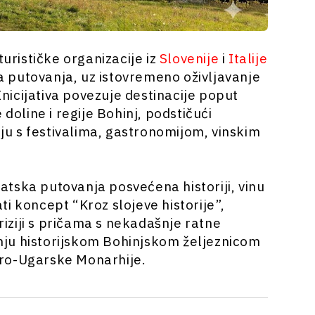
turističke organizacije iz
Slovenije
i
Italije
ja putovanja, uz istovremeno oživljavanje
 Inicijativa povezuje destinacije poput
 doline i regije Bohinj, podstičući
u s festivalima, gastronomijom, vinskim
tska putovanja posvećena historiji, vinu
i koncept “Kroz slojeve historije”,
oriziji s pričama s nekadašnje ratne
ožnju historijskom Bohinjskom željeznicom
tro-Ugarske Monarhije.