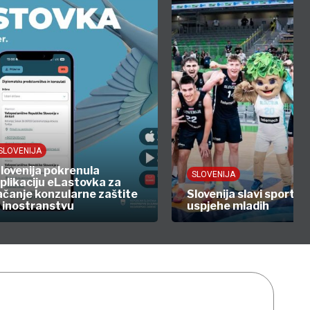
SLOVENIJA
lovenija pokrenula
SLOVENIJA
plikaciju eLastovka za
ačanje konzularne zaštite
Slovenija slavi sportsk
 inostranstvu
uspjehe mladih