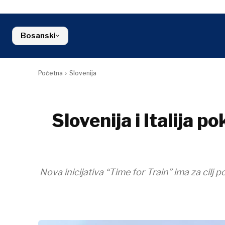
Kosovo*
Industrija
Finansije
Slovenija
Građevinars
FMCG
Crna Gora
Energija
Sjeverna Makedonija
Bosanski
Okoliš
Srbija
Finansije
Slovenija
FMCG
Početna
Slovenija
Slovenija i Italija 
Nova inicijativa “Time for Train” ima za cilj p