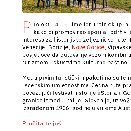
P
rojekt T4T – Time for Train okuplja 
kako bi promovirao sporija i održivi
interesa za historijske željezničke rute.
Venecije, Gorizije,
Nove Gorice
, Vipavske
posjetioce da putovanje vozom kombinuj
turizmom i iskustvima kulturne baštine.
Među prvim turističkim paketima su tema
i scenskim umjetnostima. Jedna ruta prat
povezujući festival historije èStoria u G
granice između Italije i Slovenije, uz v
izgrađenom 1906. godine u vrijeme Aus
Pročitajte još