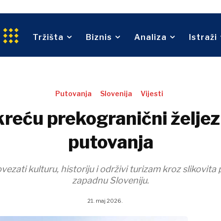
Održivost
Trgovina
An
tvo
Tehnologija
Telekom
O nama
Oglašavanje
Kontakt
Pretplata
Tržišta
Biznis
Analiza
Istraži
Turizam
Transport
Trgovina
O nama
Oglašavanje
Kontakt
Pretplata
Putovanja
Slovenija
Vijesti
pokreću prekogranični želje
putovanja
ovezati kulturu, historiju i održivi turizam kroz slikovita
zapadnu Sloveniju.
21. maj 2026.