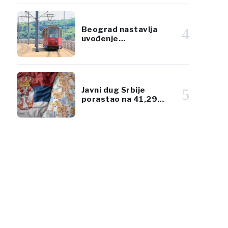
Beograd nastavlja
4
uvođenje
klimatizovanog javnog
prevoza
Javni dug Srbije
5
porastao na 41,29
milijardi eura, ali ostao
ispod 45% BDP-a