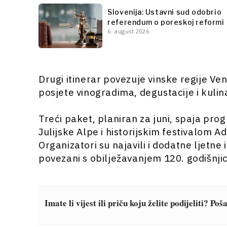
Slovenija: Ustavni sud odobrio
referendum o poreskoj reformi
6. august 2026.
Drugi itinerar povezuje vinske regije Ve
posjete vinogradima, degustacije i kuli
Treći paket, planiran za juni, spaja pro
Julijske Alpe i historijskim festivalom A
Organizatori su najavili i dodatne ljetne
povezani s obilježavanjem 120. godišnjic
Imate li vijest ili priču koju želite podijeliti? Po