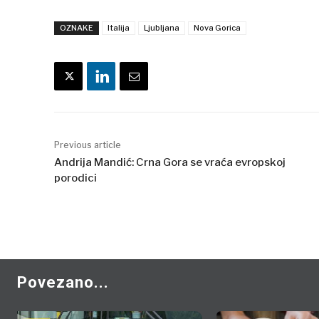
OZNAKE
Italija
Ljubljana
Nova Gorica
Previous article
Andrija Mandić: Crna Gora se vraća evropskoj
porodici
Povezano...