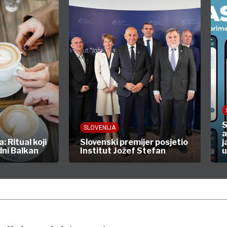
S
SLOVENIJA
a
: Ritual koji
Slovenski premijer posjetio
j
ni Balkan
Institut Jožef Stefan
u