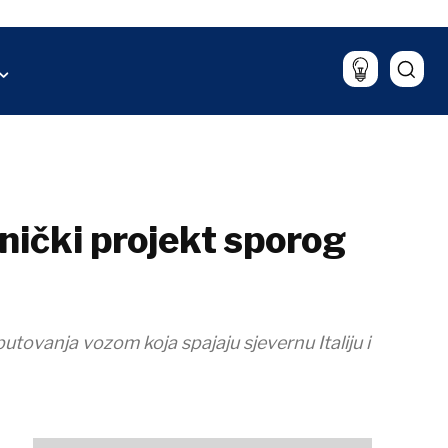
Sport
aliza
Lifestyle
Putovanja
Hrana & piće
znički projekt sporog
 putovanja vozom koja spajaju sjevernu Italiju i