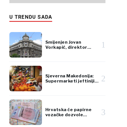
U TRENDU SADA
Smijenjen Jovan
1
Vorkapić, direktor
Republičke direkcije za
imovinu Srbije
Sjeverna Makedonija:
2
Supermarketi jeftiniji
od pijaca za voće i
povrće
Hrvatska će papirne
3
vozačke dozvole
zamijeniti karticama
po standardima EU