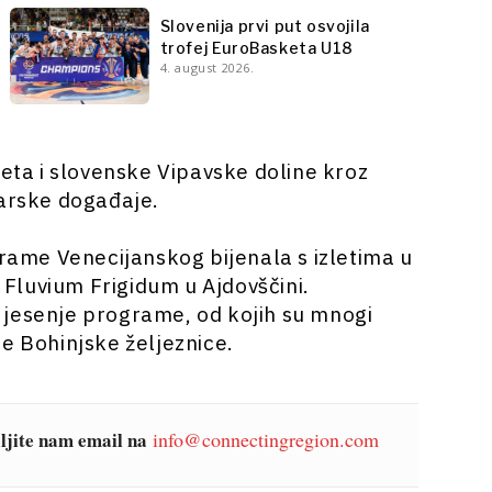
Slovenija prvi put osvojila
trofej EuroBasketa U18
4. august 2026.
neta i slovenske Vipavske doline kroz
narske događaje.
grame Venecijanskog bijenala s izletima u
d Fluvium Frigidum u Ajdovščini.
 i jesenje programe, od kojih su mnogi
e Bohinjske željeznice.
šaljite nam email na
info@connectingregion.com