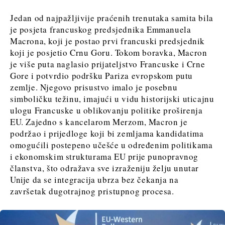
Jedan od najpažljivije praćenih trenutaka samita bila
je posjeta francuskog predsjednika Emmanuela
Macrona, koji je postao prvi francuski predsjednik
koji je posjetio Crnu Goru. Tokom boravka, Macron
je više puta naglasio prijateljstvo Francuske i Crne
Gore i potvrdio podršku Pariza evropskom putu
zemlje. Njegovo prisustvo imalo je posebnu
simboličku težinu, imajući u vidu historijski uticajnu
ulogu Francuske u oblikovanju politike proširenja
EU. Zajedno s kancelarom Merzom, Macron je
podržao i prijedloge koji bi zemljama kandidatima
omogućili postepeno učešće u određenim politikama
i ekonomskim strukturama EU prije punopravnog
članstva, što odražava sve izraženiju želju unutar
Unije da se integracija ubrza bez čekanja na
završetak dugotrajnog pristupnog procesa.