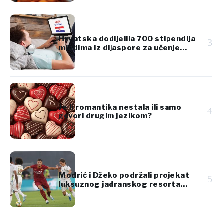
Hrvatska dodijelila 700 stipendija
3
mladima iz dijaspore za učenje
hrvatskog jezika
Je li romantika nestala ili samo
4
govori drugim jezikom?
Modrić i Džeko podržali projekat
5
luksuznog jadranskog resorta
vrijedan 920 miliona eura