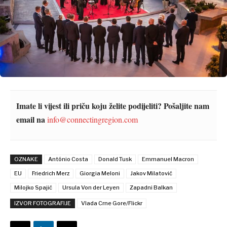
Imate li vijest ili priču koju želite podijeliti? Pošaljite nam
email na
info@connectingregion.com
OZNAKE
António Costa
Donald Tusk
Emmanuel Macron
EU
Friedrich Merz
Giorgia Meloni
Jakov Milatović
Milojko Spajić
Ursula Von der Leyen
Zapadni Balkan
IZVOR FOTOGRAFIJE
Vlada Crne Gore/Flickr