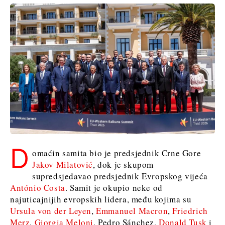
D
omaćin samita bio je predsjednik Crne Gore
Jakov Milatović
, dok je skupom
supredsjedavao predsjednik Evropskog vijeća
António Costa
. Samit je okupio neke od
najuticajnijih evropskih lidera, među kojima su
Ursula von der Leyen
,
Emmanuel Macron
,
Friedrich
Merz
,
Giorgia Meloni
, Pedro Sánchez,
Donald Tusk
i