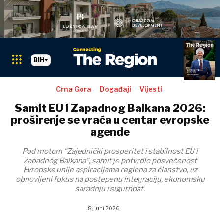
BIH
Crna Gora
Događaji
Vijesti
Samit EU i Zapadnog Balkana 2026:
proširenje se vraća u centar evropske
agende
Pod motom “Zajednički prosperitet i stabilnost EU i
Zapadnog Balkana”, samit je potvrdio posvećenost
Evropske unije aspiracijama regiona za članstvo, uz
obnovljeni fokus na postepenu integraciju, ekonomsku
saradnju i sigurnost.
8. juni 2026.