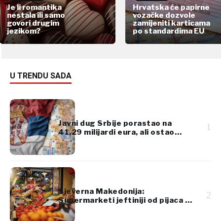
Je li romantika
Hrvatska će papirne
nestala ili samo
vozačke dozvole
govori drugim
zamijeniti karticama
jezikom?
po standardima EU
U TRENDU SADA
Javni dug Srbije porastao na
1
41,29 milijardi eura, ali ostao
ispod 45% BDP-a
Sjeverna Makedonija:
2
Supermarketi jeftiniji od pijaca za
voće i povrće