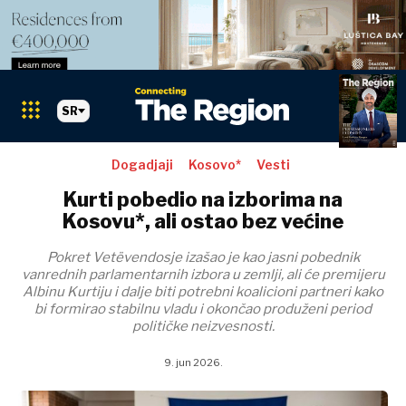
SR
Dogadjaji
Kosovo*
Vesti
Kurti pobedio na izborima na
Kosovu*, ali ostao bez većine
Pokret Vetëvendosje izašao je kao jasni pobednik
vanrednih parlamentarnih izbora u zemlji, ali će premijeru
Albinu Kurtiju i dalje biti potrebni koalicioni partneri kako
bi formirao stabilnu vladu i okončao produženi period
političke neizvesnosti.
9. jun 2026.