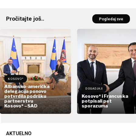
Pročitajte još..
Pogledaj sve
KOSOVO*
Albansko-američka
DOGADJAJI
delegacija ponovo
potvrdila podršku
Kosovo* i Francuska
partnerstvu
potpisali pet
Kosovo* –SAD
sporazuma
AKTUELNO