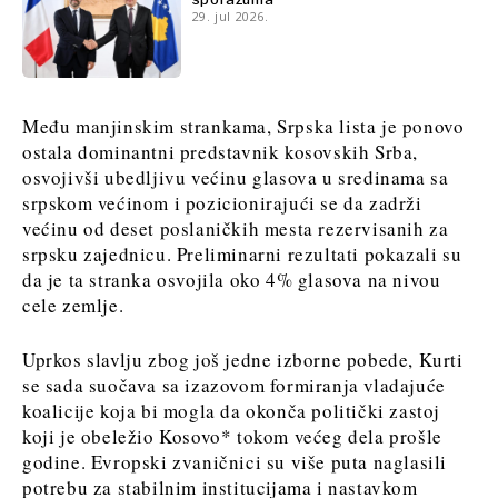
29. jul 2026.
Među manjinskim strankama, Srpska lista je ponovo
ostala dominantni predstavnik kosovskih Srba,
osvojivši ubedljivu većinu glasova u sredinama sa
srpskom većinom i pozicionirajući se da zadrži
većinu od deset poslaničkih mesta rezervisanih za
srpsku zajednicu. Preliminarni rezultati pokazali su
da je ta stranka osvojila oko 4% glasova na nivou
cele zemlje.
Uprkos slavlju zbog još jedne izborne pobede, Kurti
se sada suočava sa izazovom formiranja vladajuće
koalicije koja bi mogla da okonča politički zastoj
koji je obeležio Kosovo* tokom većeg dela prošle
godine. Evropski zvaničnici su više puta naglasili
potrebu za stabilnim institucijama i nastavkom