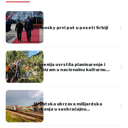
1
Zelensky prvi put u poseti Srbiji
Slovenija uvrstila planinarenje i
2
alpinizam u nacionalnu kulturnu
baštinu
Hrvatska ubrzava milijardska
3
ulaganja u saobraćajnu
infrastrukturu