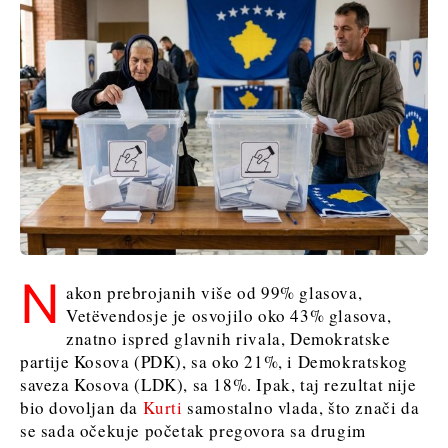
N
akon prebrojanih više od 99% glasova,
Vetëvendosje je osvojilo oko 43% glasova,
znatno ispred glavnih rivala, Demokratske
partije Kosova (PDK), sa oko 21%, i Demokratskog
saveza Kosova (LDK), sa 18%. Ipak, taj rezultat nije
bio dovoljan da
Kurti
samostalno vlada, što znači da
se sada očekuje početak pregovora sa drugim