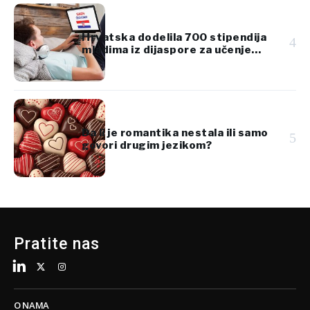
Hrvatska dodelila 700 stipendija
4
mladima iz dijaspore za učenje
hrvatskog jezika
Da li je romantika nestala ili samo
5
govori drugim jezikom?
Pratite nas
O NAMA