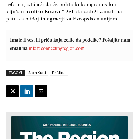
reformi, ističući da će politički kompromis biti
ključan ukoliko Kosovo* želi da zadrži zamah na
putu ka bližoj integraciji sa Evropskom unijom.
Imate li vest ili priču koju želite da podelite? Pošaljite nam
email na
info@connectingregion.com
TAGOVI
Albin Kurti
Priština