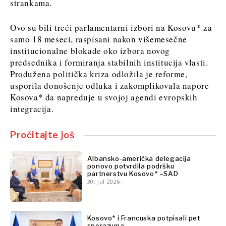
strankama.
Ovo su bili treći parlamentarni izbori na Kosovu* za
samo 18 meseci, raspisani nakon višemesečne
institucionalne blokade oko izbora novog
predsednika i formiranja stabilnih institucija vlasti.
Produžena politička kriza odložila je reforme,
usporila donošenje odluka i zakomplikovala napore
Kosova* da napreduje u svojoj agendi evropskih
integracija.
Pročitajte još
Albansko-američka delegacija
ponovo potvrdila podršku
partnerstvu Kosovo* –SAD
30. jul 2026.
Kosovo* i Francuska potpisali pet
sporazuma