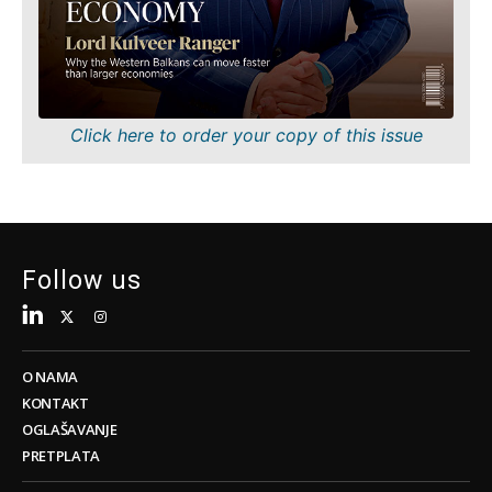
Održivost
FMCG
Tehnologija
Nauka
Telekom
Rudarstvo
Turizam
Maloprodaja
Transport
Održivost
Click here to order your copy of this issue
Trgovina
Tehnologija
Telekom
Turizam
Insights
Transport
Trgovina
Follow us
Intervju
Mišljenje
Insights
Svet
Analiza
O NAMA
Intervju
KONTAKT
Mišljenje
OGLAŠAVANJE
Svet
Discover
PRETPLATA
Analiza