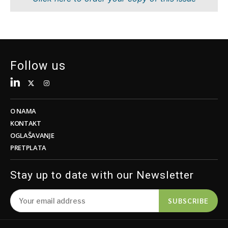
Održivost
FMCG
Tehnologija
Nauka
Telekom
Rudarstvo
Turizam
Maloprodaja
Transport
Održivost
Follow us
Trgovina
Tehnologija
Telekom
Turizam
Insights
Transport
O NAMA
Trgovina
KONTAKT
Intervju
OGLAŠAVANJE
Mišljenje
PRETPLATA
Insights
Svet
Analiza
Stay up to date with our Newsletter
Intervju
Mišljenje
SUBSCRIBE
Svet
Discover
Analiza