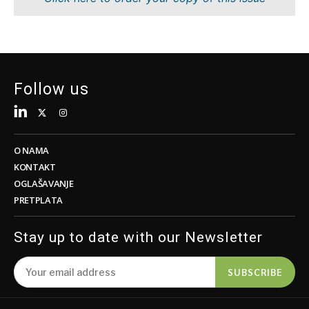
Održivost
FMCG
Tehnologija
Nauka
Telekom
Rudarstvo
Turizam
Maloprodaja
Transport
Održivost
Follow us
Trgovina
Tehnologija
Telekom
Turizam
Insights
Transport
O NAMA
Trgovina
KONTAKT
Intervju
OGLAŠAVANJE
Mišljenje
PRETPLATA
Insights
Svet
Analiza
Stay up to date with our Newsletter
Intervju
Mišljenje
SUBSCRIBE
Svet
Discover
Analiza