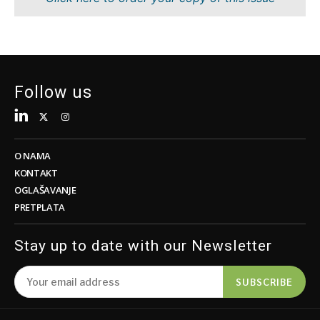
Održivost
FMCG
Tehnologija
Nauka
Telekom
Rudarstvo
Turizam
Maloprodaja
Transport
Održivost
Follow us
Trgovina
Tehnologija
Telekom
Turizam
Insights
Transport
O NAMA
Trgovina
KONTAKT
Intervju
OGLAŠAVANJE
Mišljenje
PRETPLATA
Insights
Svet
Analiza
Stay up to date with our Newsletter
Intervju
Mišljenje
SUBSCRIBE
Svet
Discover
Analiza