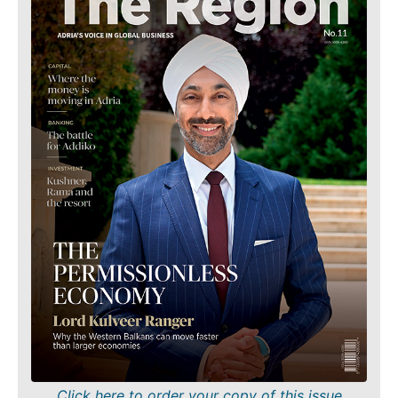
Severna
Business &
Makedonija
Srbija
Economy
Slovenija
Biznis
Business &
priče
Economy
Imenovanja
Poljoprivreda
Industrija
Biznis
Građevinarstvo
priče
Energija
Imenovanja
Životna
Poljoprivreda
sredina
Industrija
Finansije
Građevinarstvo
FMCG
Energija
Nauka
Životna
Rudarstvo
sredina
Maloprodaja
Finansije
Click here to order your copy of this issue