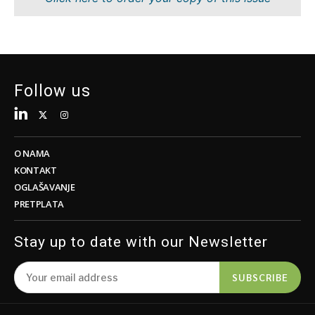
Održivost
FMCG
Tehnologija
Nauka
Telekom
Rudarstvo
Turizam
Maloprodaja
Transport
Održivost
Follow us
Trgovina
Tehnologija
Telekom
Turizam
Insights
Transport
O NAMA
Trgovina
KONTAKT
Intervju
OGLAŠAVANJE
Mišljenje
PRETPLATA
Insights
Svet
Analiza
Stay up to date with our Newsletter
Intervju
Mišljenje
SUBSCRIBE
Svet
Discover
Analiza