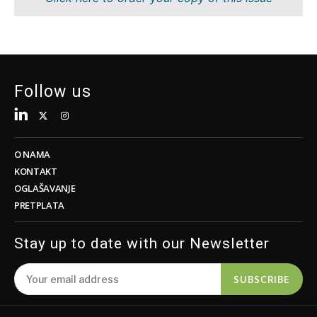
Održivost
FMCG
Tehnologija
Nauka
Telekom
Rudarstvo
Turizam
Maloprodaja
Transport
Održivost
Follow us
Trgovina
Tehnologija
Telekom
Turizam
Insights
Transport
O NAMA
Trgovina
KONTAKT
Intervju
OGLAŠAVANJE
Mišljenje
PRETPLATA
Insights
Svet
Analiza
Stay up to date with our Newsletter
Intervju
Mišljenje
SUBSCRIBE
Svet
Discover
Analiza