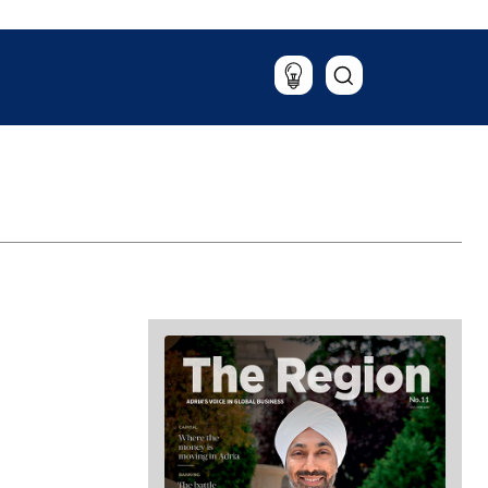
Putovanja
Hrana & piće