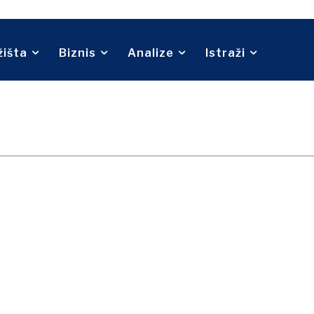
Telekom
O nama
Kontakt
Oglašavanje
Pretplata
ina
Turizam
Transport
Trgovina
žišta
Biznis
Analize
Istraži
O nama
Kontakt
Oglašavanje
Pretplata