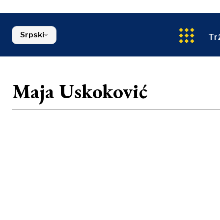
Energija
Severna Makedonija
Životna sred
Srbija
Finansije
Slovenija
Srpski
FMCG
Tr
Maja Uskoković