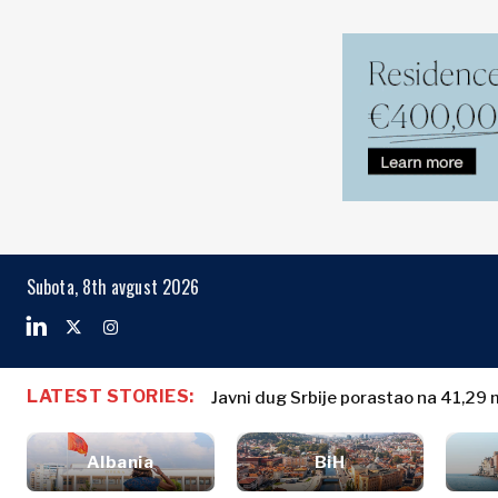
Markets
Business & E
Search The Region
Albanija
Biznis priče
BiH
Imenovanja
Markets
Subota, 8th avgust 2026
Hrvatska
Poljoprivreda
Kosovo*
Industrija
Građevinarstvo
Crna Gora
Albanija
Biznis priče
Energija
Severna
BiH
Imenovanja
Životna
LATEST STORIES:
Makedonija
Javni dug Srbije porastao na 41,29 m
Hrvatska
Poljoprivred
sredina
Srbija
Kosovo*
Industrija
Finansije
Slovenija
Albania
BiH
Građevinars
FMCG
Crna Gora