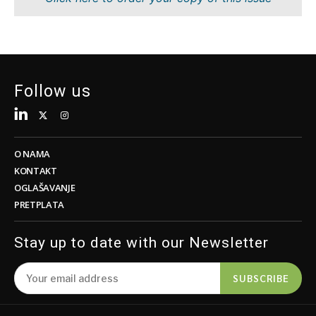
Održivost
FMCG
Tehnologija
Nauka
Telekom
Rudarstvo
Turizam
Maloprodaja
Transport
Održivost
Follow us
Trgovina
Tehnologija
Telekom
Turizam
Insights
Transport
O NAMA
Trgovina
KONTAKT
Intervju
OGLAŠAVANJE
Mišljenje
PRETPLATA
Insights
Svet
Analiza
Stay up to date with our Newsletter
Intervju
Mišljenje
SUBSCRIBE
Svet
Discover
Analiza