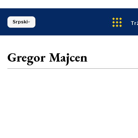
Energija
Severna Makedonija
Životna sred
Srbija
Finansije
Slovenija
Srpski
FMCG
Tr
Gregor Majcen