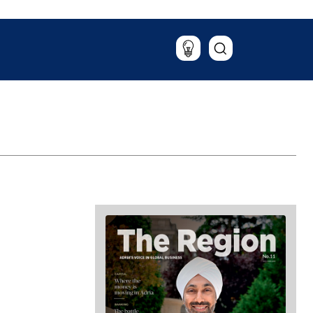
Putovanja
Hrana & piće