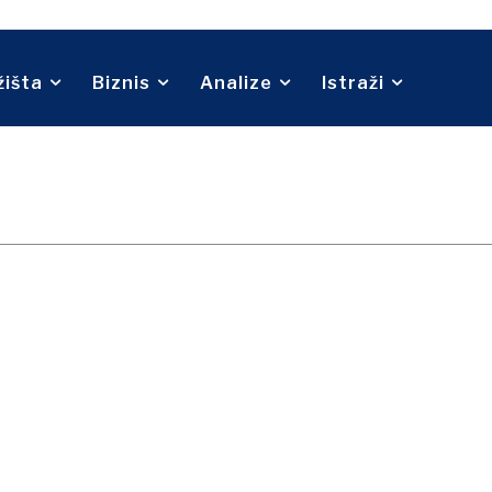
Telekom
O nama
Kontakt
Oglašavanje
Pretplata
ina
Turizam
Transport
Trgovina
žišta
Biznis
Analize
Istraži
O nama
Kontakt
Oglašavanje
Pretplata