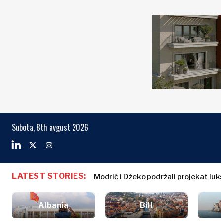
Markets
Business & E
Search The Region
Albanija
Biznis priče
BiH
Imenovanja
Markets
Subota, 8th avgust 2026
Hrvatska
Poljoprivreda
Kosovo*
Industrija
Građevinarstvo
Crna Gora
Albanija
Biznis priče
Energija
Severna
BiH
Imenovanja
Životna
LATEST STORIES:
Makedonija
Modrić i Džeko podržali projekat lu
Hrvatska
Poljoprivred
sredina
Srbija
Kosovo*
Industrija
Finansije
Slovenija
Albania
BiH
Građevinars
FMCG
Crna Gora