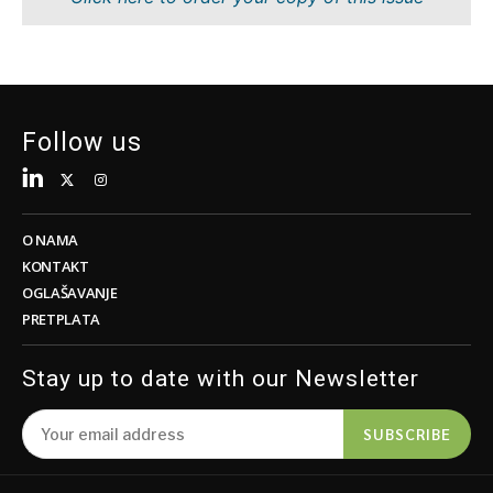
Održivost
FMCG
Tehnologija
Nauka
Telekom
Rudarstvo
Turizam
Maloprodaja
Transport
Održivost
Follow us
Trgovina
Tehnologija
Telekom
Turizam
Insights
Transport
O NAMA
Trgovina
KONTAKT
Intervju
OGLAŠAVANJE
Mišljenje
PRETPLATA
Insights
Svet
Analiza
Stay up to date with our Newsletter
Intervju
Mišljenje
SUBSCRIBE
Svet
Discover
Analiza