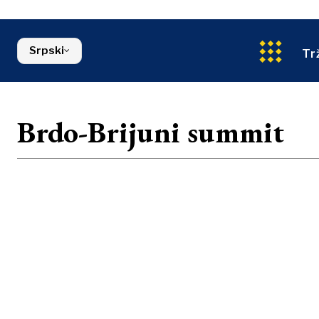
Energija
Severna Makedonija
Životna sred
Srbija
Finansije
Slovenija
Srpski
FMCG
Tr
Brdo-Brijuni summit