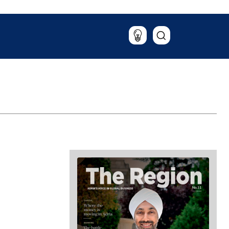
Putovanja
Hrana & piće