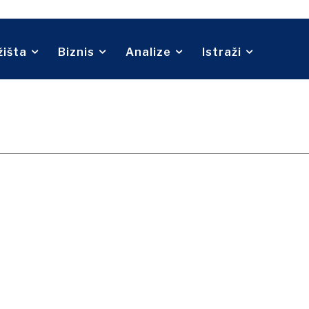
Telekom
O nama
Kontakt
Oglašavanje
Pretplata
ina
Turizam
Transport
Trgovina
žišta
Biznis
Analize
Istraži
O nama
Kontakt
Oglašavanje
Pretplata