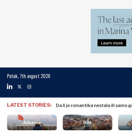
Markets
Business & E
Search The Region
Albanija
Biznis priče
BiH
Imenovanja
Markets
Petak, 7th avgust 2026
Hrvatska
Poljoprivreda
Kosovo*
Industrija
Građevinarstvo
Crna Gora
Albanija
Biznis priče
Energija
Severna
BiH
Imenovanja
Životna
LATEST STORIES:
Makedonija
Da li je romantika nestala ili samo 
Hrvatska
Poljoprivred
sredina
Srbija
Kosovo*
Industrija
Finansije
Slovenija
Albania
BiH
Građevinars
FMCG
Crna Gora