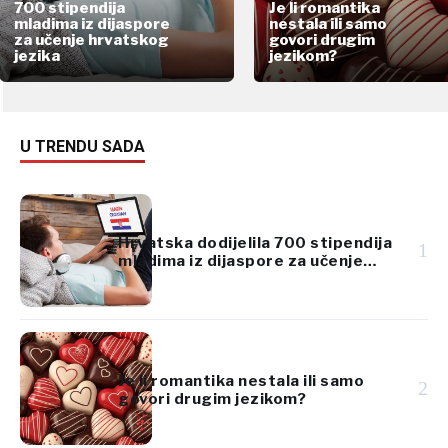
700 stipendija
Je li romantika
mladima iz dijaspore
nestala ili samo
za učenje hrvatskog
govori drugim
jezika
jezikom?
U TRENDU SADA
Hrvatska dodijelila 700 stipendija
1
mladima iz dijaspore za učenje
hrvatskog jezika
Je li romantika nestala ili samo
2
govori drugim jezikom?