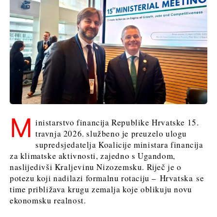
Sjeverna
Slovenija
Makedonija
Srbija
Slovenija
Business &
Economy
Business &
Economy
Poslovne
priče
Poslovne
Imenovanja
M
inistarstvo financija Republike Hrvatske 15.
priče
Poljoprivreda
travnja 2026. službeno je preuzelo ulogu
Imenovanja
Industrija
supredsjedatelja Koalicije ministara financija
Poljoprivreda
Građevinarstvo
za klimatske aktivnosti, zajedno s Ugandom,
Industrija
Energetika
naslijedivši Kraljevinu Nizozemsku. Riječ je o
Građevinarstvo
Okoliš
potezu koji nadilazi formalnu rotaciju – Hrvatska se
Energetika
Financije
time približava krugu zemalja koje oblikuju novu
Okoliš
FMCG
ekonomsku realnost.
Financije
Znanost
FMCG