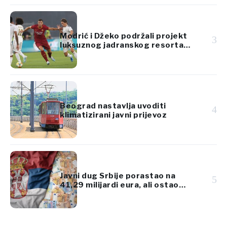
Modrić i Džeko podržali projekt
3
luksuznog jadranskog resorta
vrijedan 920 milijuna eura
Beograd nastavlja uvoditi
4
klimatizirani javni prijevoz
Javni dug Srbije porastao na
5
41,29 milijardi eura, ali ostao
ispod 45% BDP-a