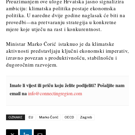
Preuzimanjem ove uloge Hrvatska jasno signalizira
Discover
Discover
ambiciju: klimatska politika postaje ekonomska
politika. U naredne dvije godine naglasak će biti na
Vijesti
provedbi—na pretvaranju strategija u konkretne
Vijesti
Događanja
mjere koje utječu na rast i konkurentnost.
Događanja
Kultura
Kultura
Sport
Ministar Marko Ćorić istaknuo je da klimatske
Sport
aktivnosti predstavljaju ključni ekonomski imperativ,
Lifestyle
Lifestyle
izravno povezan s produktivnošću, stabilnošću i
Putovanja
Putovanja
dugoročnim razvojem.
Hrana
Hrana
& piće
&
piće
Imate li vijest ili priču koju želite podijeliti? Pošaljite nam
email na
info@connectingregion.com
Western
O nama
Kontakt
Oglašavanje
Pretplata
Balkans
2030
OZNAKE
EU
Marko Ćorić
OECD
Zagreb
O nama
Kontakt
Oglašavanje
Pretplata