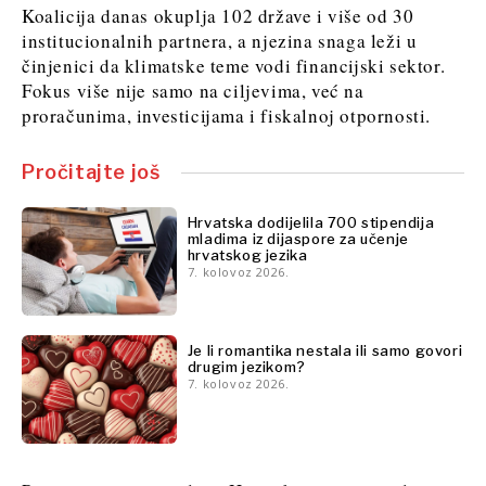
Rudarstvo
Koalicija danas okuplja 102 države i više od 30
Znanost
Maloprodaja
institucionalnih partnera, a njezina snaga leži u
Rudarstvo
Održivost
činjenici da klimatske teme vodi financijski sektor.
Maloprodaja
Tehnologija
Fokus više nije samo na ciljevima, već na
Održivost
Telekom
proračunima, investicijama i fiskalnoj otpornosti.
Tehnologija
Turizam
Telekom
Prijevoz
Pročitajte još
Turizam
Trgovina
Prijevoz
Hrvatska dodijelila 700 stipendija
Trgovina
mladima iz dijaspore za učenje
hrvatskog jezika
Insights
7. kolovoz 2026.
Insights
Intervju
Je li romantika nestala ili samo govori
Mišljenje
Intervju
drugim jezikom?
7. kolovoz 2026.
Svijet
Mišljenje
Analiza
Svijet
Analiza