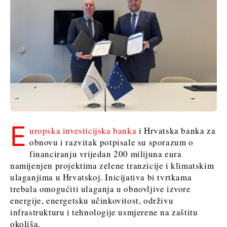
Sjeverna
Slovenija
Makedonija
Srbija
Slovenija
Business &
Economy
Business &
Economy
Poslovne
priče
Poslovne
Imenovanja
E
uropska investicijska banka
i Hrvatska banka za
priče
Poljoprivreda
obnovu i razvitak potpisale su sporazum o
Imenovanja
Industrija
financiranju vrijedan 200 milijuna eura
Poljoprivreda
Građevinarstvo
namijenjen projektima zelene tranzicije i klimatskim
Industrija
Energetika
ulaganjima u Hrvatskoj. Inicijativa bi tvrtkama
Građevinarstvo
Okoliš
trebala omogućiti ulaganja u obnovljive izvore
Energetika
Financije
energije, energetsku učinkovitost, održivu
Okoliš
FMCG
infrastrukturu i tehnologije usmjerene na zaštitu
Financije
Znanost
okoliša.
FMCG