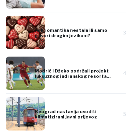
hrvatskog jezika
Je li romantika nestala ili samo
3
govori drugim jezikom?
Modrić i Džeko podržali projekt
4
luksuznog jadranskog resorta
vrijedan 920 milijuna eura
Beograd nastavlja uvoditi
5
klimatizirani javni prijevoz