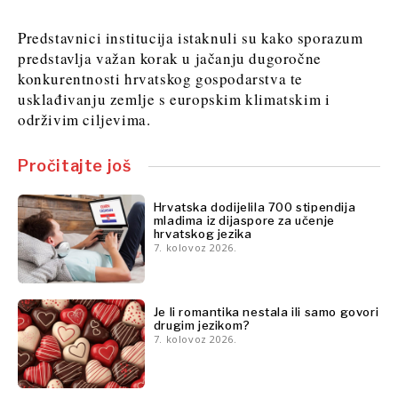
Rudarstvo
Znanost
Maloprodaja
Predstavnici institucija istaknuli su kako sporazum
Rudarstvo
Održivost
predstavlja važan korak u jačanju dugoročne
Maloprodaja
Tehnologija
konkurentnosti hrvatskog gospodarstva te
Održivost
Telekom
usklađivanju zemlje s europskim klimatskim i
Tehnologija
Turizam
održivim ciljevima.
Telekom
Prijevoz
Turizam
Trgovina
Pročitajte još
Prijevoz
Trgovina
Hrvatska dodijelila 700 stipendija
Insights
mladima iz dijaspore za učenje
hrvatskog jezika
Insights
7. kolovoz 2026.
Intervju
Mišljenje
Intervju
Je li romantika nestala ili samo govori
Svijet
Mišljenje
drugim jezikom?
Analiza
7. kolovoz 2026.
Svijet
Analiza