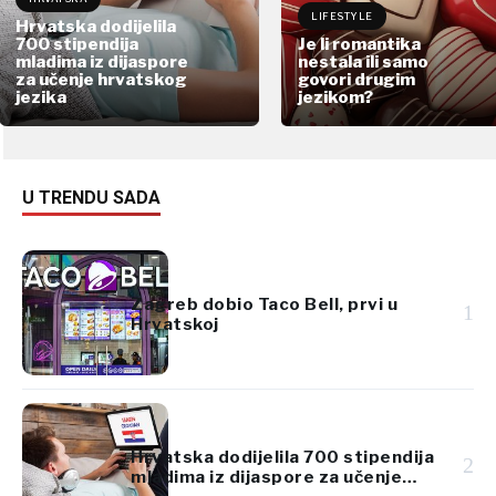
LIFESTYLE
Hrvatska dodijelila
700 stipendija
Je li romantika
mladima iz dijaspore
nestala ili samo
za učenje hrvatskog
govori drugim
jezika
jezikom?
U TRENDU SADA
Zagreb dobio Taco Bell, prvi u
1
Hrvatskoj
Hrvatska dodijelila 700 stipendija
2
mladima iz dijaspore za učenje