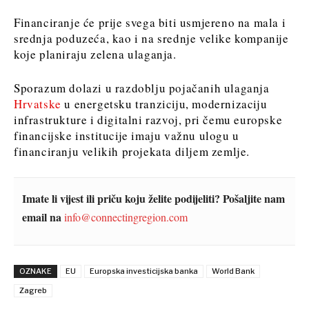
Discover
Discover
Financiranje će prije svega biti usmjereno na mala i
srednja poduzeća, kao i na srednje velike kompanije
Vijesti
koje planiraju zelena ulaganja.
Vijesti
Događanja
Događanja
Kultura
Sporazum dolazi u razdoblju pojačanih ulaganja
Kultura
Sport
Hrvatske
u energetsku tranziciju, modernizaciju
Sport
Lifestyle
infrastrukture i digitalni razvoj, pri čemu europske
Lifestyle
Putovanja
financijske institucije imaju važnu ulogu u
Putovanja
Hrana
financiranju velikih projekata diljem zemlje.
Hrana
& piće
&
piće
Imate li vijest ili priču koju želite podijeliti? Pošaljite nam
email na
info@connectingregion.com
Western
O nama
Kontakt
Oglašavanje
Pretplata
Balkans
2030
OZNAKE
EU
Europska investicijska banka
World Bank
O nama
Kontakt
Oglašavanje
Pretplata
Zagreb