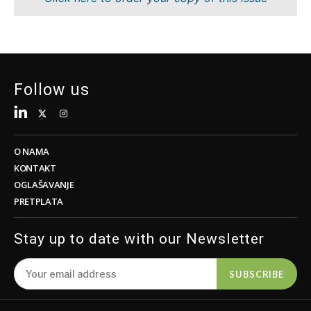
Tehnologija
Znanost
Telekom
Rudarstvo
Turizam
Maloprodaja
Prijevoz
Održivost
Trgovina
Tehnologija
Follow us
Telekom
Turizam
Insights
Prijevoz
Trgovina
O NAMA
Intervju
KONTAKT
Mišljenje
OGLAŠAVANJE
Insights
PRETPLATA
Svijet
Analiza
Intervju
Stay up to date with our Newsletter
Mišljenje
Svijet
Discover
SUBSCRIBE
Analiza