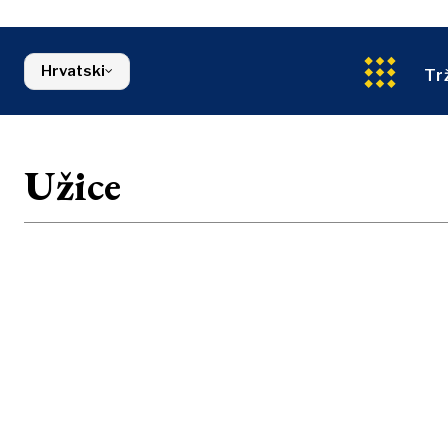
Energetika
Sjeverna Makedonija
Okoliš
Srbija
Financije
Slovenija
Hrvatski
FMCG
Tr
Užice