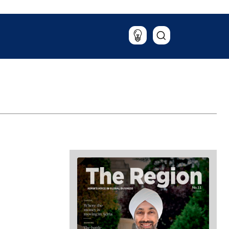
Putovanja
Hrana & piće