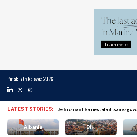
Markets
Business & E
Search The Region
Albanija
Poslovne
BiH
priče
Markets
Petak, 7th kolovoz 2026
Hrvatska
Imenovanja
Kosovo*
Poljoprivreda
Industrija
Crna Gora
Albanija
Poslovne pri
Građevinarstvo
Sjeverna
BiH
Imenovanja
Energetika
LATEST STORIES:
Makedonija
Je li romantika nestala ili samo gov
Hrvatska
Poljoprivred
Okoliš
Srbija
Kosovo*
Industrija
Financije
Slovenija
Albania
BiH
Građevinars
FMCG
Crna Gora