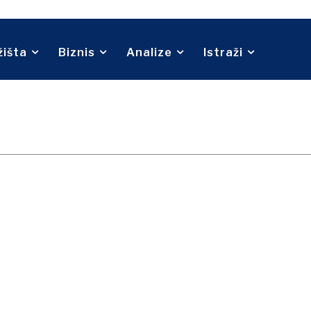
Telekom
O nama
Kontakt
Oglašavanje
Pretplata
Turizam
Prijevoz
Trgovina
žišta
Biznis
Analize
Istraži
O nama
Kontakt
Oglašavanje
Pretplata