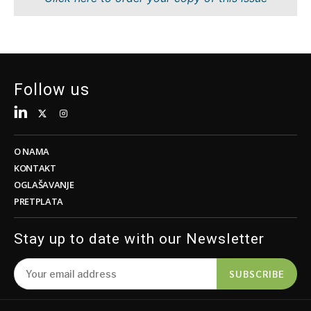
Tehnologija
Znanost
Telekom
Rudarstvo
Turizam
Maloprodaja
Prijevoz
Održivost
Trgovina
Tehnologija
Follow us
Telekom
Turizam
Insights
Prijevoz
Trgovina
O NAMA
Intervju
KONTAKT
Mišljenje
OGLAŠAVANJE
Insights
PRETPLATA
Svijet
Analiza
Intervju
Stay up to date with our Newsletter
Mišljenje
Svijet
Discover
SUBSCRIBE
Analiza