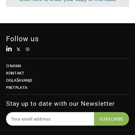
Tehnologija
Znanost
Telekom
Rudarstvo
Turizam
Maloprodaja
Prijevoz
Održivost
Trgovina
Tehnologija
Follow us
Telekom
Turizam
Insights
Prijevoz
Trgovina
O NAMA
Intervju
KONTAKT
Mišljenje
OGLAŠAVANJE
Insights
PRETPLATA
Svijet
Analiza
Intervju
Stay up to date with our Newsletter
Mišljenje
Svijet
Discover
SUBSCRIBE
Analiza