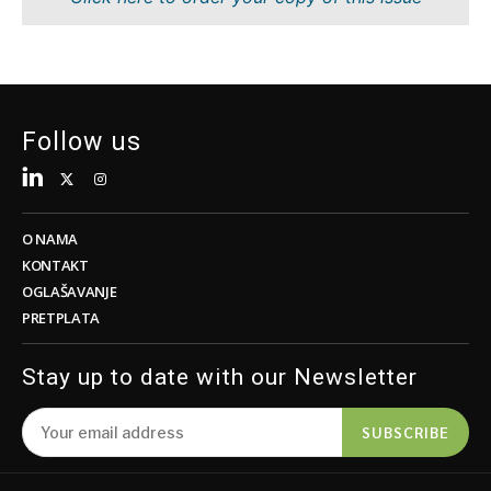
Tehnologija
Znanost
Telekom
Rudarstvo
Turizam
Maloprodaja
Prijevoz
Održivost
Trgovina
Tehnologija
Follow us
Telekom
Turizam
Insights
Prijevoz
Trgovina
O NAMA
Intervju
KONTAKT
Mišljenje
OGLAŠAVANJE
Insights
PRETPLATA
Svijet
Analiza
Intervju
Stay up to date with our Newsletter
Mišljenje
Svijet
Discover
SUBSCRIBE
Analiza