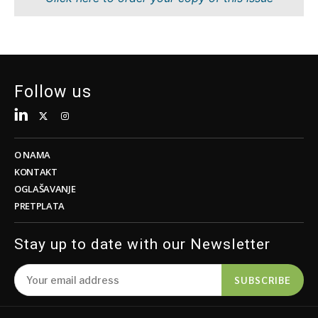
Tehnologija
Znanost
Telekom
Rudarstvo
Turizam
Maloprodaja
Prijevoz
Održivost
Trgovina
Tehnologija
Follow us
Telekom
Turizam
Insights
Prijevoz
Trgovina
O NAMA
Intervju
KONTAKT
Mišljenje
OGLAŠAVANJE
Insights
PRETPLATA
Svijet
Analiza
Intervju
Stay up to date with our Newsletter
Mišljenje
Svijet
Discover
SUBSCRIBE
Analiza