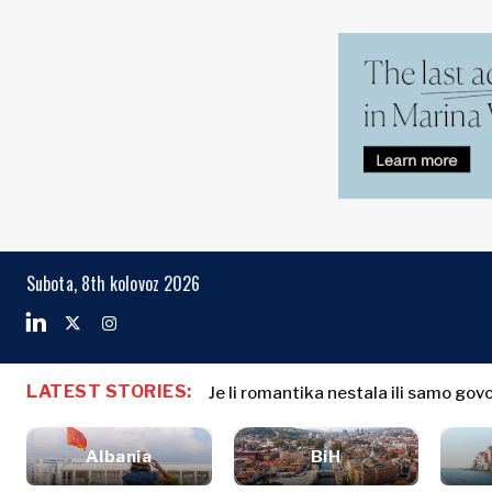
Markets
Business & E
Search The Region
Albanija
Poslovne
BiH
priče
Markets
Subota, 8th kolovoz 2026
Hrvatska
Imenovanja
Kosovo*
Poljoprivreda
Industrija
Crna Gora
Albanija
Poslovne pri
Građevinarstvo
Sjeverna
BiH
Imenovanja
Energetika
LATEST STORIES:
Makedonija
Je li romantika nestala ili samo gov
Hrvatska
Poljoprivred
Okoliš
Srbija
Kosovo*
Industrija
Financije
Slovenija
Albania
BiH
Građevinars
FMCG
Crna Gora