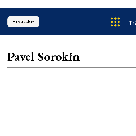
Energetika
Sjeverna Makedonija
Okoliš
Srbija
Financije
Slovenija
Hrvatski
FMCG
Tr
Pavel Sorokin