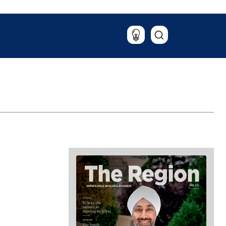
Putovanja
Hrana & piće