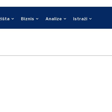
Telekom
O nama
Kontakt
Oglašavanje
Pretplata
Turizam
Prijevoz
Trgovina
žišta
Biznis
Analize
Istraži
O nama
Kontakt
Oglašavanje
Pretplata