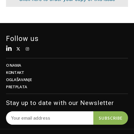
Tehnologija
Znanost
Telekom
Rudarstvo
Turizam
Maloprodaja
Prijevoz
Održivost
Trgovina
Tehnologija
Follow us
Telekom
Turizam
Insights
Prijevoz
Trgovina
O NAMA
Intervju
KONTAKT
Mišljenje
OGLAŠAVANJE
Insights
PRETPLATA
Svijet
Analiza
Intervju
Stay up to date with our Newsletter
Mišljenje
Svijet
Discover
SUBSCRIBE
Analiza