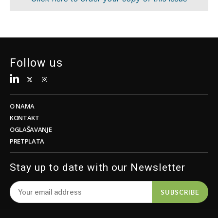
Tehnologija
Znanost
Telekom
Rudarstvo
Turizam
Maloprodaja
Prijevoz
Održivost
Trgovina
Tehnologija
Follow us
Telekom
Turizam
Insights
Prijevoz
Trgovina
O NAMA
Intervju
KONTAKT
Mišljenje
OGLAŠAVANJE
Insights
PRETPLATA
Svijet
Analiza
Intervju
Stay up to date with our Newsletter
Mišljenje
Svijet
Discover
SUBSCRIBE
Analiza