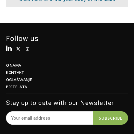
Tehnologija
Znanost
Telekom
Rudarstvo
Turizam
Maloprodaja
Prijevoz
Održivost
Trgovina
Tehnologija
Follow us
Telekom
Turizam
Insights
Prijevoz
Trgovina
O NAMA
Intervju
KONTAKT
Mišljenje
OGLAŠAVANJE
Insights
PRETPLATA
Svijet
Analiza
Intervju
Stay up to date with our Newsletter
Mišljenje
Svijet
Discover
SUBSCRIBE
Analiza