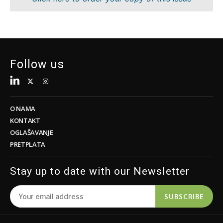
Tehnologija
Znanost
Telekom
Rudarstvo
Turizam
Maloprodaja
Prijevoz
Održivost
Trgovina
Tehnologija
Follow us
Telekom
Turizam
Insights
Prijevoz
Trgovina
O NAMA
Intervju
KONTAKT
Mišljenje
OGLAŠAVANJE
Insights
PRETPLATA
Svijet
Analiza
Intervju
Stay up to date with our Newsletter
Mišljenje
Svijet
Discover
SUBSCRIBE
Analiza