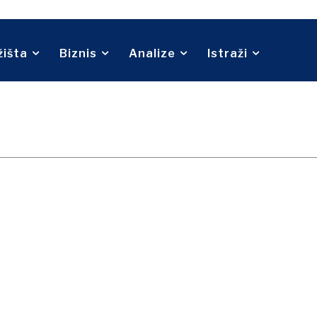
Telekom
O nama
Kontakt
Oglašavanje
Pretplata
Turizam
Prijevoz
Trgovina
žišta
Biznis
Analize
Istraži
O nama
Kontakt
Oglašavanje
Pretplata