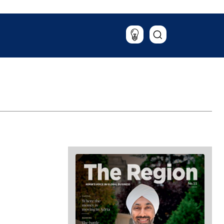
Putovanja
Hrana & piće