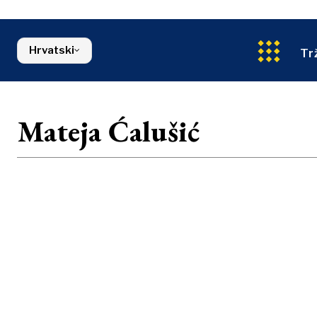
Energetika
Sjeverna Makedonija
Okoliš
Srbija
Financije
Slovenija
Hrvatski
FMCG
Tr
Mateja Ćalušić