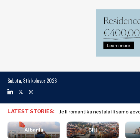
Markets
Business & E
Search The Region
Albanija
Poslovne
BiH
priče
Markets
Subota, 8th kolovoz 2026
Hrvatska
Imenovanja
Kosovo*
Poljoprivreda
Industrija
Crna Gora
Albanija
Poslovne pri
Građevinarstvo
Sjeverna
BiH
Imenovanja
Energetika
LATEST STORIES:
Makedonija
Je li romantika nestala ili samo gov
Hrvatska
Poljoprivred
Okoliš
Srbija
Kosovo*
Industrija
Financije
Slovenija
Albania
BiH
Građevinars
FMCG
Crna Gora