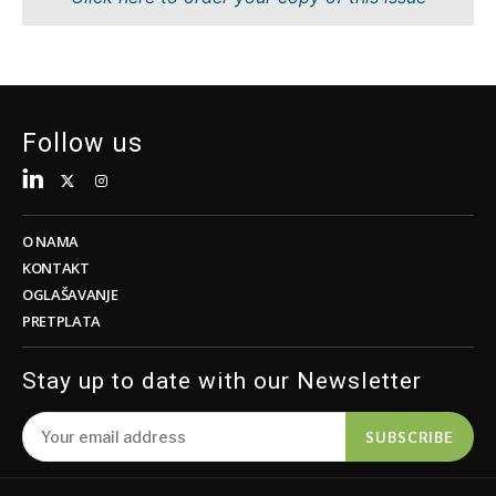
Tehnologija
Znanost
Telekom
Rudarstvo
Turizam
Maloprodaja
Prijevoz
Održivost
Trgovina
Tehnologija
Follow us
Telekom
Turizam
Insights
Prijevoz
Trgovina
O NAMA
Intervju
KONTAKT
Mišljenje
OGLAŠAVANJE
Insights
PRETPLATA
Svijet
Analiza
Intervju
Stay up to date with our Newsletter
Mišljenje
Svijet
Discover
SUBSCRIBE
Analiza