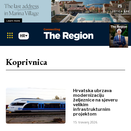
HR
Markets
Search The Region
SEARCH
Koprivnica
Albanija
BiH
Hrvatska
Markets
Kosovo*
Crna Gora
Hrvatska ubrzava
modernizaciju
Albanija
Sjeverna
željeznice na sjeveru
BiH
Makedonija
velikim
infrastrukturnim
Hrvatska
Srbija
projektom
Kosovo*
Slovenija
15. travanj 2026.
Crna Gora