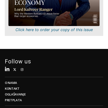
Tehnologija
Znanost
Telekom
Rudarstvo
Turizam
Maloprodaja
Prijevoz
Održivost
Trgovina
Tehnologija
Click here to order your copy of this issue
Telekom
Turizam
Insights
Prijevoz
Trgovina
Intervju
Follow us
Mišljenje
Insights
Svijet
Analiza
Intervju
O NAMA
Mišljenje
KONTAKT
Svijet
Discover
OGLAŠAVANJE
Analiza
PRETPLATA