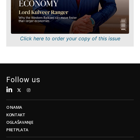
Tehnologija
Znanost
Telekom
Rudarstvo
Turizam
Maloprodaja
Prijevoz
Održivost
Trgovina
Tehnologija
Click here to order your copy of this issue
Telekom
Turizam
Insights
Prijevoz
Trgovina
Intervju
Follow us
Mišljenje
Insights
Svijet
Analiza
Intervju
O NAMA
Mišljenje
KONTAKT
Svijet
Discover
OGLAŠAVANJE
Analiza
PRETPLATA