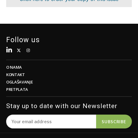
Tehnologija
Znanost
Telekom
Rudarstvo
Turizam
Maloprodaja
Prijevoz
Održivost
Trgovina
Tehnologija
Follow us
Telekom
Turizam
Insights
Prijevoz
Trgovina
O NAMA
Intervju
KONTAKT
Mišljenje
OGLAŠAVANJE
Insights
PRETPLATA
Svijet
Analiza
Intervju
Stay up to date with our Newsletter
Mišljenje
Svijet
Discover
SUBSCRIBE
Analiza