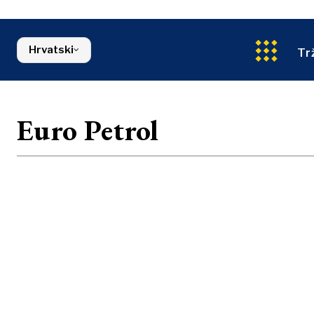
Energetika
Sjeverna Makedonija
Okoliš
Srbija
Financije
Slovenija
Hrvatski
FMCG
Tr
Euro Petrol