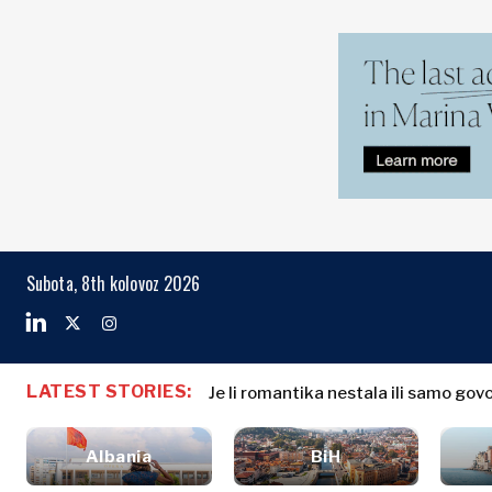
Markets
Business & E
Search The Region
Albanija
Poslovne
BiH
priče
Markets
Subota, 8th kolovoz 2026
Hrvatska
Imenovanja
Kosovo*
Poljoprivreda
Industrija
Crna Gora
Albanija
Poslovne pri
Građevinarstvo
Sjeverna
BiH
Imenovanja
Energetika
LATEST STORIES:
Makedonija
Je li romantika nestala ili samo gov
Hrvatska
Poljoprivred
Okoliš
Srbija
Kosovo*
Industrija
Financije
Slovenija
Albania
BiH
Građevinars
FMCG
Crna Gora