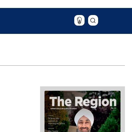
Putovanja
Hrana & piće