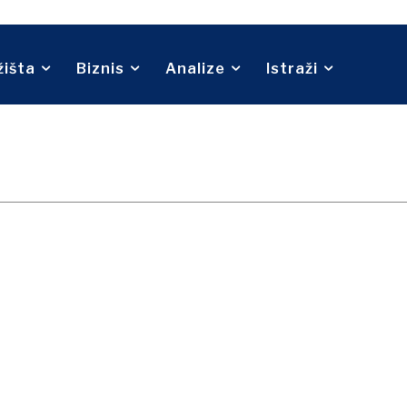
Telekom
O nama
Kontakt
Oglašavanje
Pretplata
Turizam
Prijevoz
Trgovina
žišta
Biznis
Analize
Istraži
O nama
Kontakt
Oglašavanje
Pretplata