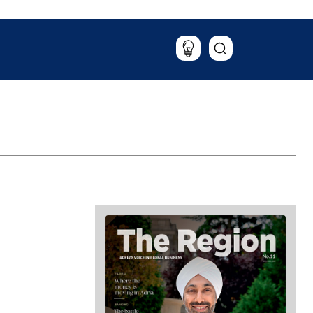
Putovanja
Hrana & piće