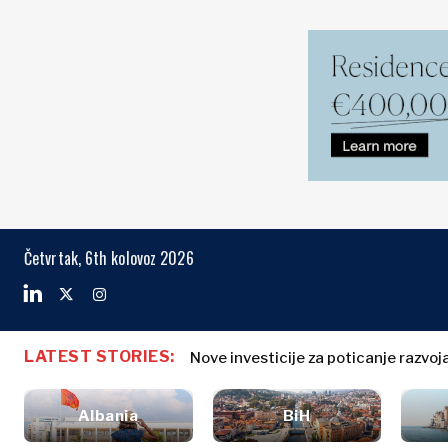
Markets
Business & E
Search The Region
Albanija
Poslovne
BiH
priče
Markets
Četvrtak, 6th kolovoz 2026
Hrvatska
Imenovanja
Kosovo*
Poljoprivreda
Industrija
Crna Gora
Albanija
Poslovne pri
Građevinarstvo
Sjeverna
BiH
Imenovanja
Energetika
LATEST STORIES:
Makedonija
Nove investicije za poticanje razvo
Hrvatska
Poljoprivred
Okoliš
Srbija
Kosovo*
Industrija
Financije
Slovenija
Albania
BiH
Građevinars
FMCG
Crna Gora