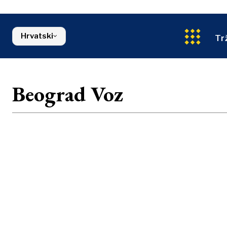
Energetika
Sjeverna Makedonija
Okoliš
Srbija
Financije
Slovenija
Hrvatski
FMCG
Tr
Beograd Voz