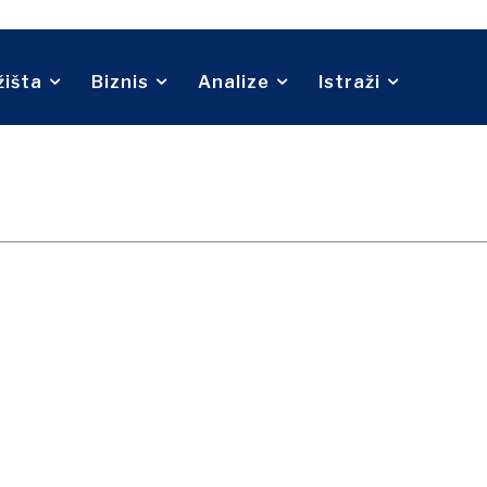
Telekom
O nama
Kontakt
Oglašavanje
Pretplata
Turizam
Prijevoz
Trgovina
žišta
Biznis
Analize
Istraži
O nama
Kontakt
Oglašavanje
Pretplata